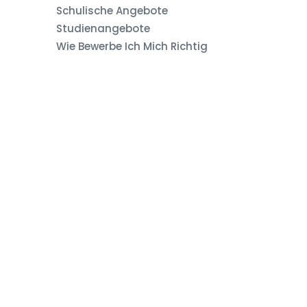
Schulische Angebote
Studienangebote
Wie Bewerbe Ich Mich Richtig
Technische Universität
Clausthal
[vc_row content_width="grid"]
[vc_column width="2/3"]
[vc_column_text] Digital – agil –